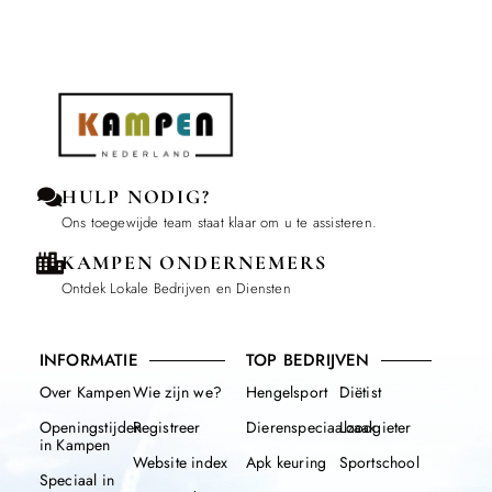
HULP NODIG?
Ons toegewijde team staat klaar om u te assisteren.
KAMPEN ONDERNEMERS
Ontdek Lokale Bedrijven en Diensten
INFORMATIE
TOP BEDRIJVEN
Over Kampen
Wie zijn we?
Hengelsport
Diëtist
Openingstijden
Registreer
Dierenspeciaalzaak
Loodgieter
in Kampen
Website index
Apk keuring
Sportschool
Speciaal in