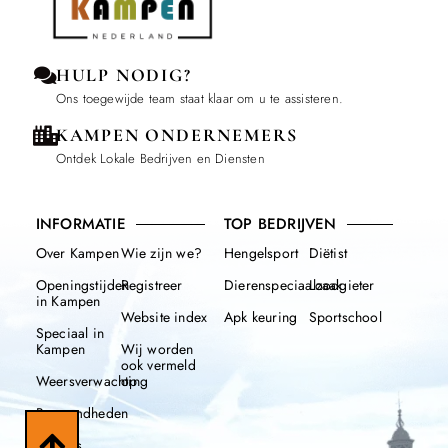
HULP NODIG?
Ons toegewijde team staat klaar om u te assisteren.
KAMPEN ONDERNEMERS
Ontdek Lokale Bedrijven en Diensten
INFORMATIE
TOP BEDRIJVEN
Over Kampen
Wie zijn we?
Hengelsport
Diëtist
Openingstijden
Registreer
Dierenspeciaalzaak
Loodgieter
in Kampen
Website index
Apk keuring
Sportschool
Speciaal in
Kampen
Wij worden
ook vermeld
Weersverwachting
op
Beroemdheden
Nieuws