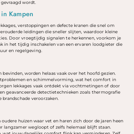
 gevraagd wordt.
 in Kampen
kkages, verstoppingen en defecte kranen die snel om
uderde leidingen die sneller slijten, waardoor kleine
ties. Door vroegtijdig signalen te herkennen, voorkom je
in het tijdig inschakelen van een ervaren loodgieter die
tuur en regelgeving.
n bevinden, worden helaas vaak over het hoofd gezien.
ochtproblemen en schimmelvorming, wat het comfort in
orgen lekkages vaak ontdekt via vochtmetingen of door
en geavanceerde detectietechnieken zoals thermografie
e brandschade veroorzaken.
 oudere huizen waar vet en haren zich door de jaren heen
 langzamer wegloopt of zelfs helemaal blijft staan.
 wat jouw dagelijks comfort flink kan verminderen. Zelf