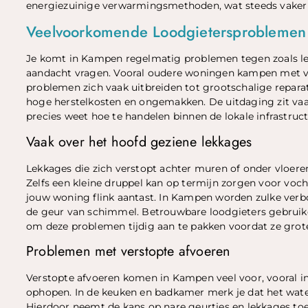
energiezuinige verwarmingsmethoden, wat steeds vaker
Veelvoorkomende Loodgietersproblemen
Je komt in Kampen regelmatig problemen tegen zoals le
aandacht vragen. Vooral oudere woningen kampen met vero
problemen zich vaak uitbreiden tot grootschalige repara
hoge herstelkosten en ongemakken. De uitdaging zit vaak 
precies weet hoe te handelen binnen de lokale infrastruc
Vaak over het hoofd geziene lekkages
Lekkages die zich verstopt achter muren of onder vloere
Zelfs een kleine druppel kan op termijn zorgen voor v
jouw woning flink aantast. In Kampen worden zulke verb
de geur van schimmel. Betrouwbare loodgieters gebruik
om deze problemen tijdig aan te pakken voordat ze grot
Problemen met verstopte afvoeren
Verstopte afvoeren komen in Kampen veel voor, vooral in
ophopen. In de keuken en badkamer merk je dat het water
Hierdoor neemt de kans op nare geurtjes en lekkages toe,