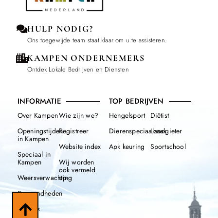
HULP NODIG?
Ons toegewijde team staat klaar om u te assisteren.
KAMPEN ONDERNEMERS
Ontdek Lokale Bedrijven en Diensten
INFORMATIE
TOP BEDRIJVEN
Over Kampen
Wie zijn we?
Hengelsport
Diëtist
Openingstijden
Registreer
Dierenspeciaalzaak
Loodgieter
in Kampen
Website index
Apk keuring
Sportschool
Speciaal in
Kampen
Wij worden
ook vermeld
Weersverwachting
op
Beroemdheden
Nieuws