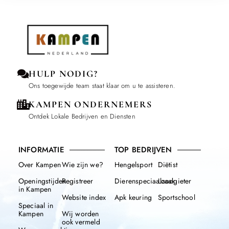
HULP NODIG?
Ons toegewijde team staat klaar om u te assisteren.
KAMPEN ONDERNEMERS
Ontdek Lokale Bedrijven en Diensten
INFORMATIE
TOP BEDRIJVEN
Over Kampen
Wie zijn we?
Hengelsport
Diëtist
Openingstijden
Registreer
Dierenspeciaalzaak
Loodgieter
in Kampen
Website index
Apk keuring
Sportschool
Speciaal in
Kampen
Wij worden
ook vermeld