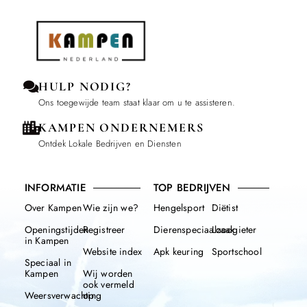
HULP NODIG?
Ons toegewijde team staat klaar om u te assisteren.
KAMPEN ONDERNEMERS
Ontdek Lokale Bedrijven en Diensten
INFORMATIE
TOP BEDRIJVEN
Over Kampen
Wie zijn we?
Hengelsport
Diëtist
Openingstijden
Registreer
Dierenspeciaalzaak
Loodgieter
in Kampen
Website index
Apk keuring
Sportschool
Speciaal in
Kampen
Wij worden
ook vermeld
Weersverwachting
op