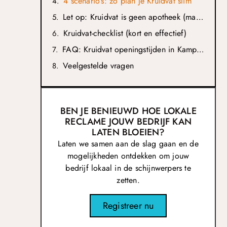
4 scenario’s: zo plan je Kruidvat slim
Let op: Kruidvat is geen apotheek (maar wel handig voor zelfzorg)
Kruidvat-checklist (kort en effectief)
FAQ: Kruidvat openingstijden in Kampen
Veelgestelde vragen
BEN JE BENIEUWD HOE LOKALE
RECLAME JOUW BEDRIJF KAN
LATEN BLOEIEN?
Laten we samen aan de slag gaan en de
mogelijkheden ontdekken om jouw
bedrijf lokaal in de schijnwerpers te
zetten.
Registreer nu