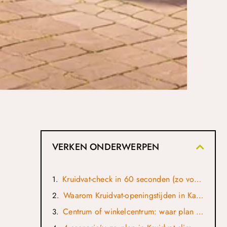
VERKEN ONDERWERPEN
Kruidvat-check in 60 seconden (zo voorkom je misgrijpen)
Waarom Kruidvat-openingstijden in Kampen soms “anders voelen”
Centrum of winkelcentrum: waar plan je Kruidvat het handigst?