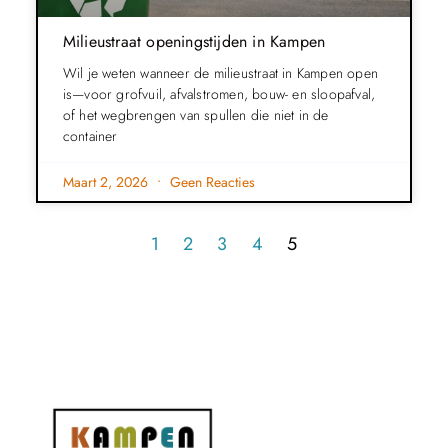
Milieustraat openingstijden in Kampen
Wil je weten wanneer de milieustraat in Kampen open
is—voor grofvuil, afvalstromen, bouw- en sloopafval,
of het wegbrengen van spullen die niet in de
container
Maart 2, 2026
Geen Reacties
1
2
3
4
5