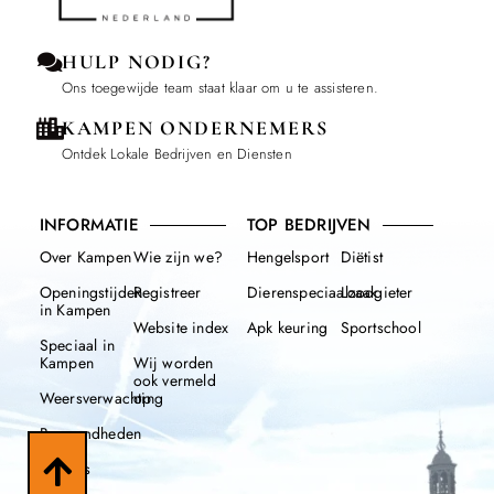
HULP NODIG?
Ons toegewijde team staat klaar om u te assisteren.
KAMPEN ONDERNEMERS
Ontdek Lokale Bedrijven en Diensten
INFORMATIE
TOP BEDRIJVEN
Over Kampen
Wie zijn we?
Hengelsport
Diëtist
Openingstijden
Registreer
Dierenspeciaalzaak
Loodgieter
in Kampen
Website index
Apk keuring
Sportschool
Speciaal in
Kampen
Wij worden
ook vermeld
Weersverwachting
op
Beroemdheden
Nieuws